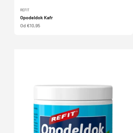
REFIT
Opodeldok Kafr
Predajná cena
Od €10,95