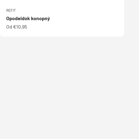
REFIT
Opodeldok konopný
Predajná cena
Od €10,95