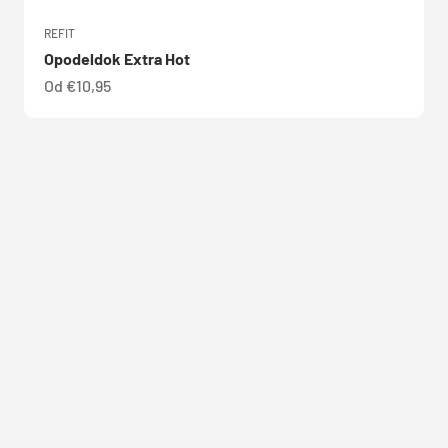
REFIT
Opodeldok Extra Hot
Predajná cena
Od €10,95