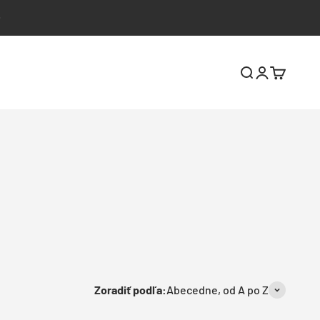
Hľadať
Prihlásiť sa
Košík
Zoradiť podľa:
Abecedne, od A po Z