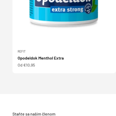
REFIT
Opodeldok Menthol Extra
Predajná cena
Od €10,95
Staňte sa naším členom